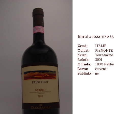
Barolo Essenze 0.
Země:
ITÁLIE
Oblast:
PIEMONTE
Sklep:
Terredavino
Ročník:
2001
Odrůda:
100% Nebbi
Barva:
červené
Bublinky:
ne