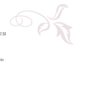
75l
olo