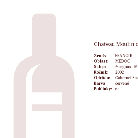
Chateau Moulin d
Země:
FRANCIE
Oblast:
MÉDOC
Sklep:
Margaux - M
Ročník:
2002
Odrůda:
Cabernet Sa
Barva:
červené
Bublinky:
ne