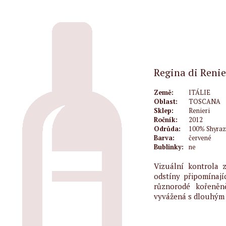
Regina di Renie
Země:
ITÁLIE
Oblast:
TOSCANA
Sklep:
Renieri
Ročník:
2012
Odrůda:
100% Shyraz
Barva:
červené
Bublinky:
ne
Vizuální kontrola 
odstíny připomínají
různorodé kořeněně
vyvážená s dlouhým